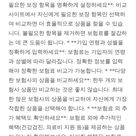
필요한 보장 항목을 명확하게 설정하세요**: 비교
사이트에서 자신에게 필요한 보장 항목만 선택하
여 비교하면 더 효율적으로 상품을 찾을 수 있습
니다. 불필요한 항목을 제거하면 보험료를 절감하
는 데 큰 도움이 됩니다. * **가입 연령과 성별을
정확하게 입력하세요**: 보험료는 가입자의 연령
과 성별에 따라 달라집니다. 정확한 정보를 입력
해야 정확한 보험료 비교가 가능합니다. * **다양
한 보험사의 상품을 비교하세요**: 한두 개의 보
험사 상품만 비교하는 것은 좋지 않습니다. 최대
한 많은 보험사의 상품을 비교하여 자신에게 가장
적합한 상품을 선택해야 합니다. * **보험료 외 추
가 혜택도 확인하세요**: 보험료 외에 추가적인
혜택(건강검진, 의료비 지원 등)을 제공하는 상품