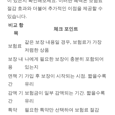
이 있는지 확인해보세요. 이러한 혜택은 보험료
절감 효과와 더불어 추가적인 이점을 제공할 수
있습니다.
비교 항
체크 포인트
목
같은 보장 내용일 경우, 보험료가 가장
보험료
저렴한 상품
보장 내
나에게 필요한 보장이 충분히 포함되어
용
있는지
면책 기
가입 후 보장이 시작되는 시점. 짧을수록
간
유리
감액 기
보험금이 일부 감액되는 기간. 짧을수록
간
유리
특약
필요한 특약만 선택하여 보험료 절감