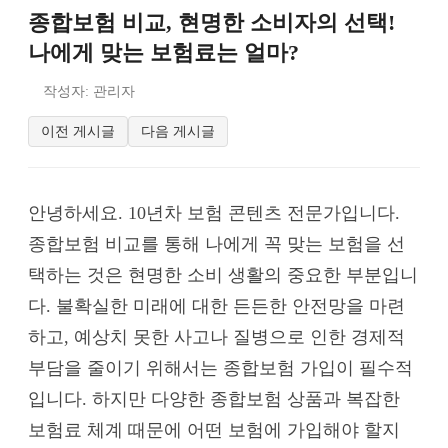
종합보험 비교, 현명한 소비자의 선택!
나에게 맞는 보험료는 얼마?
작성자: 관리자
이전 게시글
다음 게시글
안녕하세요. 10년차 보험 콘텐츠 전문가입니다.
종합보험 비교를 통해 나에게 꼭 맞는 보험을 선
택하는 것은 현명한 소비 생활의 중요한 부분입니
다. 불확실한 미래에 대한 든든한 안전망을 마련
하고, 예상치 못한 사고나 질병으로 인한 경제적
부담을 줄이기 위해서는 종합보험 가입이 필수적
입니다. 하지만 다양한 종합보험 상품과 복잡한
보험료 체계 때문에 어떤 보험에 가입해야 할지