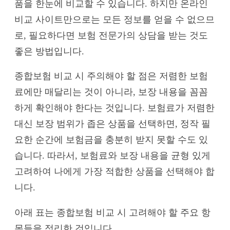
품을 한눈에 비교할 수 있습니다. 하지만 온라인
비교 사이트만으로는 모든 정보를 얻을 수 없으므
로, 필요하다면 보험 전문가의 상담을 받는 것도
좋은 방법입니다.
종합보험 비교 시 주의해야 할 점은 저렴한 보험
료에만 매달리는 것이 아니라, 보장 내용을 꼼꼼
하게 확인해야 한다는 것입니다. 보험료가 저렴한
대신 보장 범위가 좁은 상품을 선택하면, 정작 필
요한 순간에 보험금을 충분히 받지 못할 수도 있
습니다. 따라서, 보험료와 보장 내용을 균형 있게
고려하여 나에게 가장 적합한 상품을 선택해야 합
니다.
아래 표는 종합보험 비교 시 고려해야 할 주요 항
목들을 정리한 것입니다.