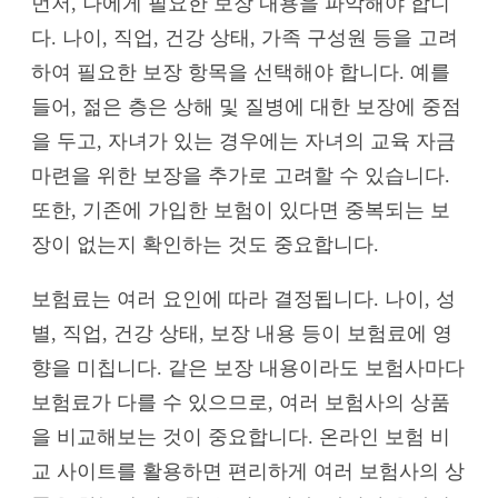
먼저, 나에게 필요한 보장 내용을 파악해야 합니
다. 나이, 직업, 건강 상태, 가족 구성원 등을 고려
하여 필요한 보장 항목을 선택해야 합니다. 예를
들어, 젊은 층은 상해 및 질병에 대한 보장에 중점
을 두고, 자녀가 있는 경우에는 자녀의 교육 자금
마련을 위한 보장을 추가로 고려할 수 있습니다.
또한, 기존에 가입한 보험이 있다면 중복되는 보
장이 없는지 확인하는 것도 중요합니다.
보험료는 여러 요인에 따라 결정됩니다. 나이, 성
별, 직업, 건강 상태, 보장 내용 등이 보험료에 영
향을 미칩니다. 같은 보장 내용이라도 보험사마다
보험료가 다를 수 있으므로, 여러 보험사의 상품
을 비교해보는 것이 중요합니다. 온라인 보험 비
교 사이트를 활용하면 편리하게 여러 보험사의 상